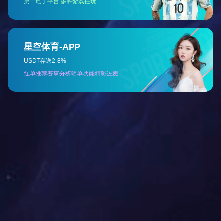
者。
要
以习近平新时代中国特色社会主义思想为指
导，以更加昂扬的斗志、更加务实的作风、更加有力
的举措，不断开创全面从严治党新局面，为
华体会官
方网页版
高质量发展提供坚强保障
。