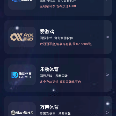
探索更多

探索更多

华体会官方网页版成立于
2007年，由复星集团与海
我们深入践行"根植海南，
南海钢集团共同出资成
面向全球，绿色发展，持
立，2014年在上海证券交
续成长"的发展理念，积极
易所挂牌上市（股票代
响应"双碳"目标行动，切实
码：601969）。
履行企业社会责任，与利
益相关方共享发展成果。
会议
之初
播放
警示教育片
，
随后公司党委委员、纪委
探索更多

探索更多

书记张学明
针对反面典型案例进行了深刻剖析。内容
华体会官方网页版成立于
2007年，由复星集团与海
我们深入践行"根植海南，
发人深省，震撼人心，给全体参会人员敲响了警钟。
南海钢集团共同出资成
面向全球，绿色发展，持
立，2014年在上海证券交
续成长"的发展理念，积极
易所挂牌上市（股票代
响应"双碳"目标行动，切实
码：601969）。
履行企业社会责任，与利
益相关方共享发展成果。
探索更多

探索更多

华体会官方网页版成立于
2007年，由复星集团与海
我们深入践行"根植海南，
南海钢集团共同出资成
面向全球，绿色发展，持