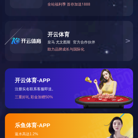
立，2014年在上海证券交
续成长"的发展理念，积极
易所挂牌上市（股票代
响应"双碳"目标行动，切实
学习心得，结合自身工作展开深入研讨交流。
码：601969）。
履行企业社会责任，与利
益相关方共享发展成果。
探索更多

探索更多
随后，参与结班学习的人员还进行了主题教育应知应

华体会官方网页版成立于
2007年，由复星集团与海
我们深入践行"根植海南，
会知识测试，切实检验读书班理论学习成效。
南海钢集团共同出资成
面向全球，绿色发展，持
立，2014年在上海证券交
续成长"的发展理念，积极
易所挂牌上市（股票代
响应"双碳"目标行动，切实
当日参会人员还集中学习了《习近平同志关于国有企
码：601969）。
履行企业社会责任，与利
益相关方共享发展成果。
业改革发展和党的建设重要论述摘编》和《习近平新
探索更多

探索更多

时代中国特色社会主义思想学习纲要》《习近平新时
代中国特色社会主义思想的世界观和方法论专题摘
编》《习近平关于调查研究论述摘编》《论党的自我
革命》等书目。