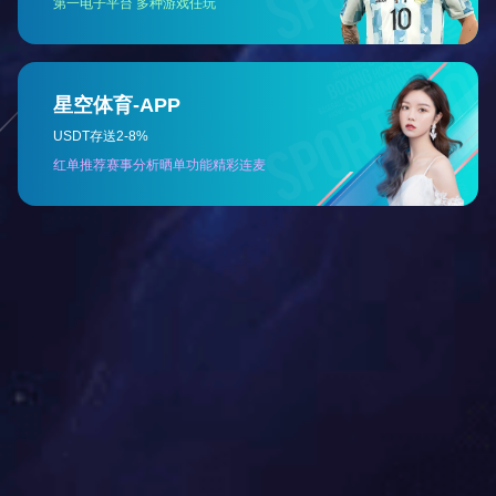
干部要坚持学习贯彻习近平新时代中国特色社会主义
思想经常化、常态化，要通过理论学习，认真对照检
视、提升，牢牢把握主题教育“学思想、强党性、重实
践、建新功”总要求，全力把学习成果落实到履行岗位
职责、推动事业发展上，奋力开创华体会官方网页版
发展新局面。
党建动态
Party building
2025-07-02
华体会官方网页版召开 “七一”座谈会