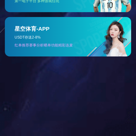
夯实基础
。”
访谈二 | Teddy Alex
财务经理
财务经理Teddy在洛克石油工作了11年。他负责对公司的财
务工作进行全面管理，确保公司在合作项目的财务工作运营
稳健、合规，不断优化预算和费用管理。