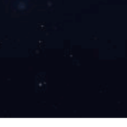
功执行方面效用明显，在优化资源、确保及时交付和支持公
司达成业绩目标方面发挥了至关重要的作用
。”
访谈四 | Ching Siang Fu
IT部门负责人
Ching
已经在洛克石油马来西亚公司工作11年。作为IT部
门负责人为保障合作油田钻完井作业，公司IT系统的发展和
稳定运营做出了重要贡献。