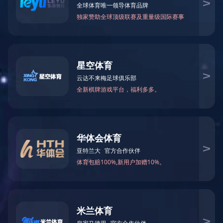
投资"双轮驱动，持续推进
这里是我们与世界分享最
心动力。我们重视团队合
南海钢集团共同出资成
面向全球，绿色发展，持
战略转型，目前已完成"铁
及时回应资本市场及投资
新动态和创新成果的窗
作、开放沟通、持续学习
西亚公司员工访谈录
立，2014年在上海证券交
续成长"的发展理念，积极
矿石+油气+新能源"三大赛
者的关切问题，增进投资
口，致力于与您保持紧密
和个人成长，期待您的加
易所挂牌上市（股票代
响应"双碳"目标行动，切实
道的产业布局。
者对企业价值及经营理念
的联系，感谢您对华体会
入，一起开启新的旅程。
码：601969）。
履行企业社会责任，与利
的认同感，努力构建和谐
官方网页版的关注，期待
探索更多
探索更多


益相关方共享发展成果。
互信的资本市场生态圈。
与您共同成长。
返回
探索更多
2025-05-15 17:32:01
972



我们坚持"产业运营+产业
人才是推动公司发展的核
探索更多
探索更多
探索更多



华体会官方网页版成立于
投资"双轮驱动，持续推进
心动力。我们重视团队合
2007年，由复星集团与海
我们深入践行"根植海南，
在全球能源市场快速变化，科技不断更新迭代的今天，企业之间
战略转型，目前已完成"铁
及时回应资本市场及投资
这里是我们与世界分享最
作、开放沟通、持续学习
南海钢集团共同出资成
面向全球，绿色发展，持
矿石+油气+新能源"三大赛
者的关切问题，增进投资
新动态和创新成果的窗
和个人成长，期待您的加
最重要的竞争，就是人才的竞争。员工始终是企业的核心资产，
立，2014年在上海证券交
续成长"的发展理念，积极
道的产业布局。
者对企业价值及经营理念
口，致力于与您保持紧密
入，一起开启新的旅程。
而在专业性、技术性极强，经验和视野极为重要的上游油气勘探
易所挂牌上市（股票代
响应"双碳"目标行动，切实
的认同感，努力构建和谐
的联系，感谢您对华体会
开发领域，员工们凭借多年的经验积累和对行业、对公司的深刻
探索更多
探索更多


码：601969）。
履行企业社会责任，与利
互信的资本市场生态圈。
官方网页版的关注，期待
理解，成为公司技术传承与文化传递的中坚力量。
益相关方共享发展成果。
与您共同成长。
探索更多
探索更多


探索更多
探索更多


华体会官方网页版成立于
及时回应资本市场及投资
2007年，由复星集团与海
我们深入践行"根植海南，
者的关切问题，增进投资
南海钢集团共同出资成
面向全球，绿色发展，持
者对企业价值及经营理念
立，2014年在上海证券交
续成长"的发展理念，积极
的认同感，努力构建和谐
易所挂牌上市（股票代
响应"双碳"目标行动，切实
互信的资本市场生态圈。
码：601969）。
履行企业社会责任，与利
探索更多

益相关方共享发展成果。