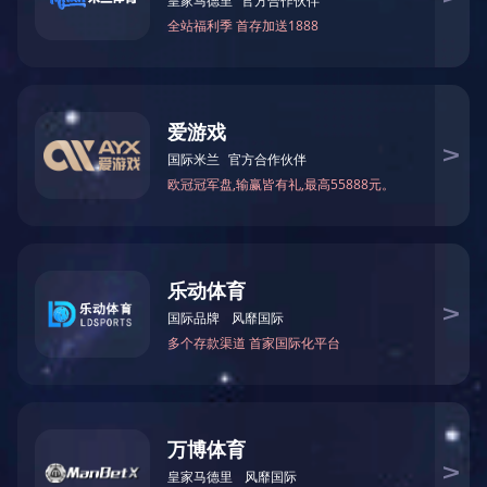
探索更多

探索更多

华体会官方网页版成立于
2007年，由复星集团与海
我们深入践行"根植海南，
南海钢集团共同出资成
面向全球，绿色发展，持
立，2014年在上海证券交
续成长"的发展理念，积极
易所挂牌上市（股票代
响应"双碳"目标行动，切实
码：601969）。
履行企业社会责任，与利
益相关方共享发展成果。
探索更多

探索更多

华体会官方网页版成立于
2007年，由复星集团与海
我们深入践行"根植海南，
南海钢集团共同出资成
面向全球，绿色发展，持
立，2014年在上海证券交
续成长"的发展理念，积极
易所挂牌上市（股票代
响应"双碳"目标行动，切实
码：601969）。
履行企业社会责任，与利
D35
（图：马来西亚
油田钻井作业）
益相关方共享发展成果。
探索更多

洛克石油自成立至今，经历了很多次变革，但是始终保持稳健发
探索更多

华体会官方网页版成立于
展，既得益于不断组织变革，推陈出新，也有经验丰富、尽责敬
2007年，由复星集团与海
我们深入践行"根植海南，
业的员工的坚守和奉献，以及他们积极应对变化，勇敢迎接挑战
南海钢集团共同出资成
面向全球，绿色发展，持
的精神。在洛克石油(沙捞越)有限公司，许多员工伴随着公司的