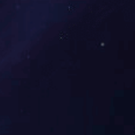
Teddy
:
“
洛克最吸引我的就是这里的员工和企业文化。公司的
工作氛围非常鼓励员工发挥个人潜力和团队合作。我们公司
不大，每个人的职责范围和工作接触面都很广，虽然工作充
满了挑战，也会给我们带来巨大的成就感和满足感。公司不
断变革，但我们的核心目标保持不变。经过合理化调整后的
财会团队将继续为公司的可持续发展努力做好公司的财务支
持保障工作。
访谈三 | Mohd Azizi Ibrahim
供应链经理