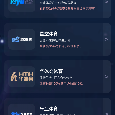
投资"双轮驱动，持续推进
这里是我们与世界分享最
心动力。我们重视团队合
华体会（中国）（简称华体会官方网页版）成立于
南海钢集团共同出资成
面向全球，绿色发展，持
战略转型，目前已完成"铁
及时回应资本市场及投资
新动态和创新成果的窗
作、开放沟通、持续学习
2007年，由复星集团与海南海钢集团共同出资成
立，2014年在上海证券交
续成长"的发展理念，积极
矿石+油气+新能源"三大赛
者的关切问题，增进投资
口，致力于与您保持紧密
和个人成长，期待您的加
易所挂牌上市（股票代
响应"双碳"目标行动，切实
道的产业布局。
者对企业价值及经营理念
的联系，感谢您对华体会
入，一起开启新的旅程。
立，2014年在上海证券交易所挂牌上市（股票代
码：601969）。
履行企业社会责任，与利
的认同感，努力构建和谐
官方网页版的关注，期待
码：601969）。
探索更多
探索更多


益相关方共享发展成果。
互信的资本市场生态圈。
与您共同成长。
探索更多

我们坚持"产业运营+产业
人才是推动公司发展的核
探索更多
探索更多
探索更多

自成立以来，华体会官方网页版坚持“根植海南，面


华体会官方网页版成立于
投资"双轮驱动，持续推进
心动力。我们重视团队合
向全球，绿色发展，持续成长”的发展理念，业务布
2007年，由复星集团与海
我们深入践行"根植海南，
战略转型，目前已完成"铁
及时回应资本市场及投资
这里是我们与世界分享最
作、开放沟通、持续学习
南海钢集团共同出资成
面向全球，绿色发展，持
矿石+油气+新能源"三大赛
者的关切问题，增进投资
新动态和创新成果的窗
和个人成长，期待您的加
局从铁矿石逐步拓展至石油、天然气以及新能源产
立，2014年在上海证券交
续成长"的发展理念，积极
道的产业布局。
者对企业价值及经营理念
口，致力于与您保持紧密
入，一起开启新的旅程。
业，经营业绩与社会效益稳步提升，在2024年海南
易所挂牌上市（股票代
响应"双碳"目标行动，切实
的认同感，努力构建和谐
的联系，感谢您对华体会
探索更多
探索更多
民营企业50强中位列第12位，在中国冶金矿山企业


码：601969）。
履行企业社会责任，与利
互信的资本市场生态圈。
官方网页版的关注，期待
益相关方共享发展成果。
50强中位列第18位。
与您共同成长。
探索更多
探索更多


探索更多
探索更多


华体会官方网页版成立于
及时回应资本市场及投资
当前，海南正在加快建设具有世界影响力的中国特
2007年，由复星集团与海
我们深入践行"根植海南，
者的关切问题，增进投资
色自由贸易港，这也为华体会官方网页版的发展提
南海钢集团共同出资成
面向全球，绿色发展，持
者对企业价值及经营理念
供了前所未有的机遇。
立，2014年在上海证券交
续成长"的发展理念，积极
的认同感，努力构建和谐
易所挂牌上市（股票代
响应"双碳"目标行动，切实
互信的资本市场生态圈。
华体会官方网页版将根植海南，面向全球，以资源
码：601969）。
履行企业社会责任，与利
探索更多

益相关方共享发展成果。