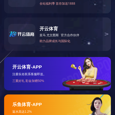
立，2014年在上海证券交
续成长"的发展理念，积极
易所挂牌上市（股票代
响应"双碳"目标行动，切实
码：601969）。
履行企业社会责任，与利
益相关方共享发展成果。
探索更多

探索更多

华体会官方网页版成立于
2007年，由复星集团与海
我们深入践行"根植海南，
南海钢集团共同出资成
面向全球，绿色发展，持
立，2014年在上海证券交
续成长"的发展理念，积极
2799
128
易所挂牌上市（股票代
响应"双碳"目标行动，切实
人
亿元
码：601969）。
履行企业社会责任，与利
员工总数
总资产
益相关方共享发展成果。
探索更多

探索更多

40.66
7.06
亿元
亿元
2024年营收
2024年净利润